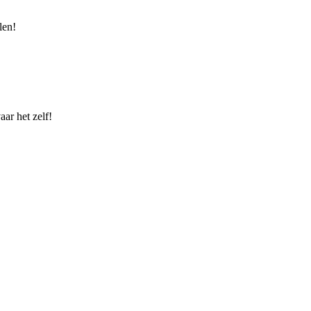
len!
ar het zelf!